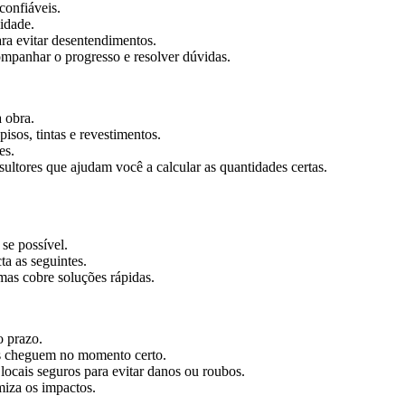
confiáveis.
lidade.
ara evitar desentendimentos.
mpanhar o progresso e resolver dúvidas.
a obra.
isos, tintas e revestimentos.
es.
ultores que ajudam você a calcular as quantidades certas.
se possível.
a as seguintes.
 mas cobre soluções rápidas.
o prazo.
is cheguem no momento certo.
ocais seguros para evitar danos ou roubos.
iza os impactos.