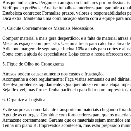
Busque indicações: Pergunte a amigos ou familiares por profissionais 
Verifique experiência: Analise trabalhos anteriores para garantir a qua
Estabeleça contratos: Formalize prazos, valores e responsabilidades p
Dica extra: Mantenha uma comunicação aberta com a equipe para aco
4. Calcule Corretamente os Materiais Necessários
Comprar material a mais gera desperdício, e a falta de material atrasa 
Meça os espaços com precisão: Use uma trena para calcular a área de p
Adicione margem de segurança: Inclua 10% a mais para cortes e ajust
Conte com a ajuda de especialistas: Lojas como a nossa oferecem cons
5. Fique de Olho no Cronograma
Atrasos podem causar aumento nos custos e frustração.
Acompanhe a obra regularmente: Faça visitas semanais ou até diárias, 
Resolva problemas rapidamente: Qualquer atraso em uma etapa impact
Seja flexível, mas firme: Tenha paciência para lidar com imprevistos,
6. Organize a Logística
Evite surpresas como falta de transporte ou materiais chegando fora d
Agende as entregas: Combine com fornecedores para que os materia
Armazene corretamente: Garanta que os materiais sejam mantidos em l
Tenha um plano B: Imprevistos acontecem, mas estar preparado minim