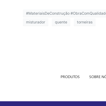
#MateriaisDeConstrução #ObraComQualidade
misturador
quente
torneiras
PRODUTOS
SOBRE N