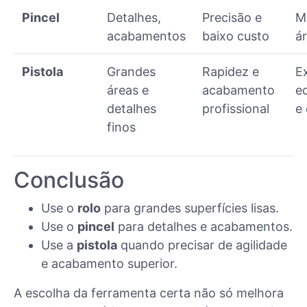
Pincel
Detalhes,
Precisão e
M
acabamentos
baixo custo
á
Pistola
Grandes
Rapidez e
E
áreas e
acabamento
e
detalhes
profissional
e
finos
Conclusão
Use o
rolo
para grandes superfícies lisas.
Use o
pincel
para detalhes e acabamentos.
Use a
pistola
quando precisar de agilidade
e acabamento superior.
A escolha da ferramenta certa não só melhora