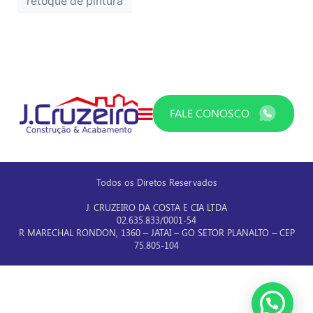
retoque de pintura
FALE CONOSCO
Todos os Diretos Reservados
J. CRUZEIRO DA COSTA E CIA LTDA
02.635.833/0001-54
R MARECHAL RONDON, 1360 – JATAI – GO SETOR PLANALTO – CEP
75.805-104