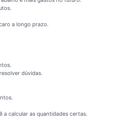
utos.
caro a longo prazo.
ntos.
esolver dúvidas.
ntos.
 a calcular as quantidades certas.