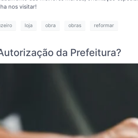
a nos visitar!
uzeiro
loja
obra
obras
reformar
utorização da Prefeitura?