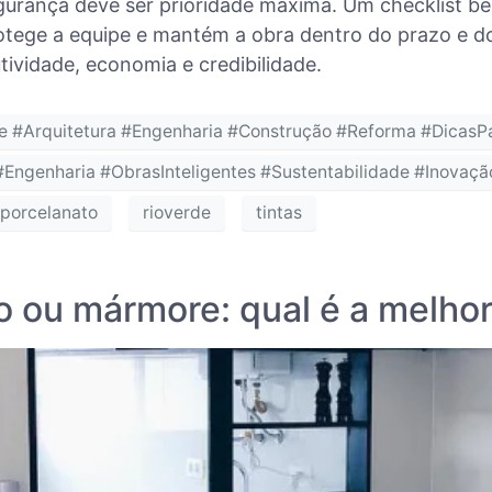
urança deve ser prioridade máxima. Um checklist be
otege a equipe e mantém a obra dentro do prazo e d
tividade, economia e credibilidade.
 #Arquitetura #Engenharia #Construção #Reforma #DicasP
#Engenharia #ObrasInteligentes #Sustentabilidade #Inovaç
porcelanato
rioverde
tintas
 ou mármore: qual é a melho