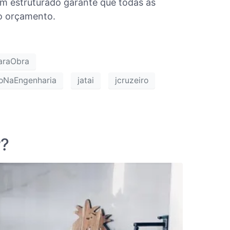
m estruturado garante que todas as
o orçamento.
araObra
ãoNaEngenharia
jatai
jcruzeiro
r?