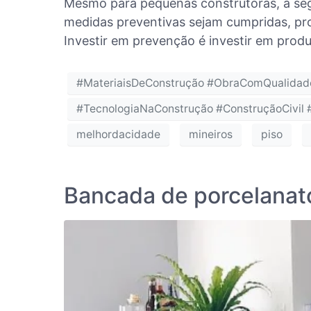
Mesmo para pequenas construtoras, a seg
medidas preventivas sejam cumpridas, pr
Investir em prevenção é investir em produ
#MateriaisDeConstrução #ObraComQualidade
#TecnologiaNaConstrução #ConstruçãoCivil 
melhordacidade
mineiros
piso
Bancada de porcelanato