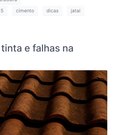
25
cimento
dicas
jatai
tinta e falhas na