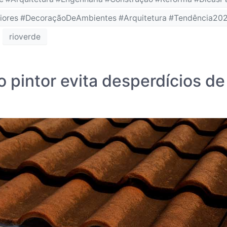
riores #DecoraçãoDeAmbientes #Arquitetura #Tendência20
rioverde
 pintor evita desperdícios de 