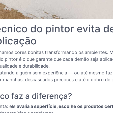
cnico do pintor evita d
plicação
amos cores bonitas transformando os ambientes. Mas
l do pintor é o que garante que cada demão seja apli
qualidade e durabilidade.
ratando alguém sem experiência — ou até mesmo faz
rar manchas, descascados precoces e até o dobro de 
co faz a diferença?
nta: ele
avalia a superfície, escolhe os produtos ce