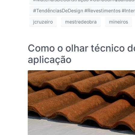
#TendênciasDeDesign #Revestimentos #Inte
jcruzeiro
mestredeobra
mineiros
Como o olhar técnico do
aplicação