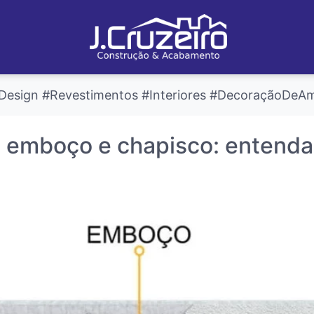
Design #Revestimentos #Interiores #DecoraçãoDeAm
, emboço e chapisco: entenda